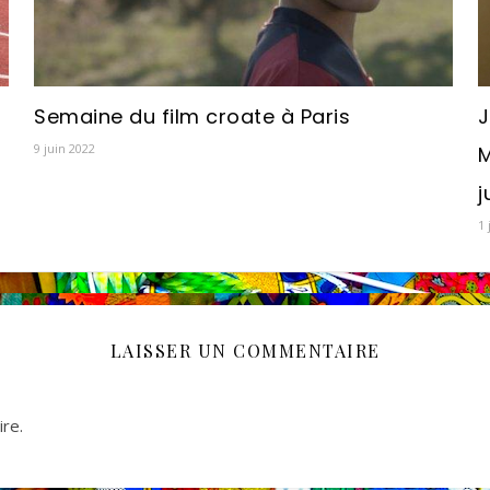
Semaine du film croate à Paris
J
9 juin 2022
M
j
1 
LAISSER UN COMMENTAIRE
re.