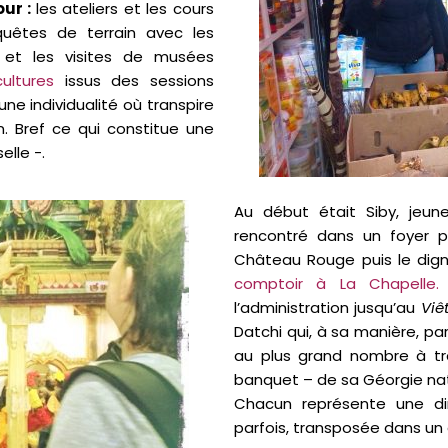
our :
les ateliers et les cours
quêtes de terrain avec les
s et les visites de musées
ultures
issus des sessions
ne individualité où transpire
ion. Bref ce qui constitue une
elle -.
Au début était Siby, jeu
rencontré dans un foyer pa
Château Rouge puis le dign
comptoir à La Chapelle
l’administration jusqu’au
Viê
Datchi qui, à sa manière, par
au plus grand nombre à tra
banquet – de sa Géorgie nat
Chacun représente une dime
parfois, transposée dans un a