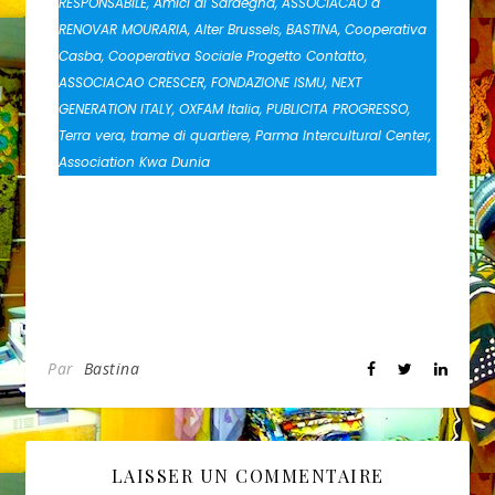
RESPONSABILE, Amici di Sardegna, ASSOCIACAO a
RENOVAR MOURARIA, Alter Brussels, BASTINA, Cooperativa
Casba, Cooperativa Sociale Progetto Contatto,
ASSOCIACAO CRESCER, FONDAZIONE ISMU, NEXT
GENERATION ITALY, OXFAM Italia, PUBLICITA PROGRESSO,
Terra vera, trame di quartiere, Parma Intercultural Center,
Association Kwa Dunia
Par
Bastina
LAISSER UN COMMENTAIRE