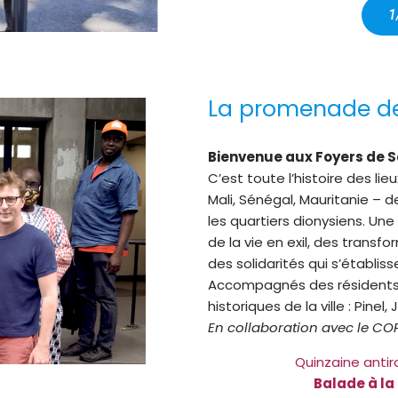
1
La promenade des
Bienvenue aux Foyers de Sa
C’est toute l’histoire des lie
Mali, Sénégal, Mauritanie – 
les quartiers dionysiens. Une
de la vie en exil, des transf
des solidarités qui s’établis
Accompagnés des résidents, v
historiques de la ville : Pinel,
En collaboration avec le CO
Quinzaine antira
Balade à la